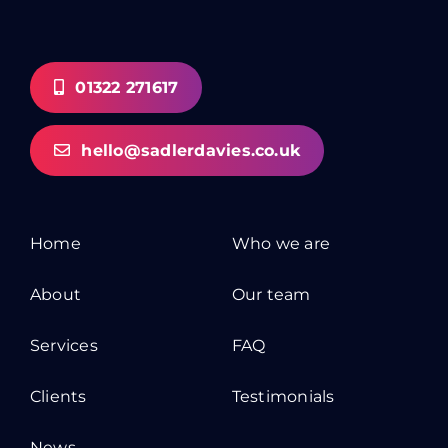
01322 271617
hello@sadlerdavies.co.uk
Home
Who we are
About
Our team
Services
FAQ
Clients
Testimonials
News