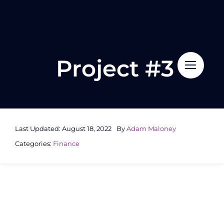
Skip
to
content
Project #3
Last Updated: August 18, 2022
By
Adam Maloney
Categories:
Finance