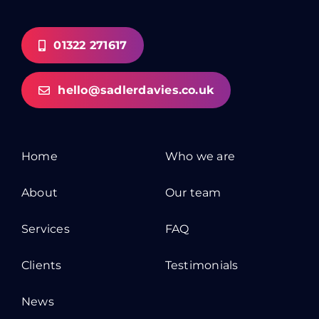
01322 271617
hello@sadlerdavies.co.uk
Home
Who we are
About
Our team
Services
FAQ
Clients
Testimonials
News