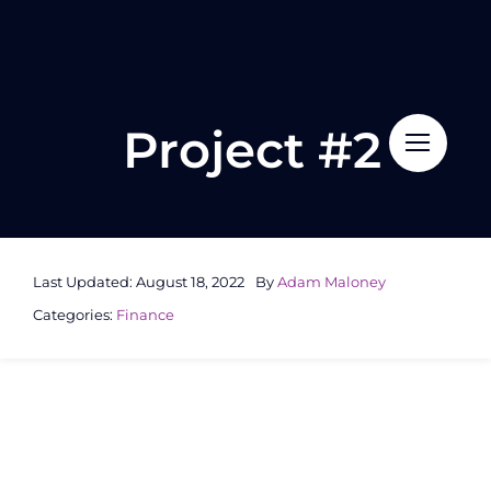
Skip
to
content
Project #2
Last Updated: August 18, 2022
By
Adam Maloney
Categories:
Finance